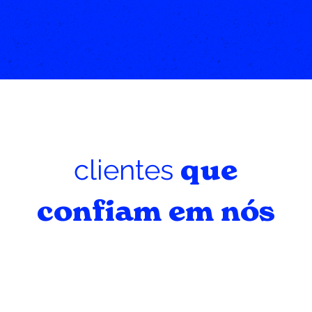
clientes
que
confiam em nós